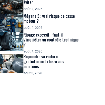
éviter
août 4, 2026
Mégane 3 : vrai risque de casse
moteur ?
août 4, 2026
Ripage excessif : faut-il
s’inquiéter au contrôle technique
?
août 4, 2026
Repeindre sa voiture
gratuitement : les vraies
solutions
août 3, 2026