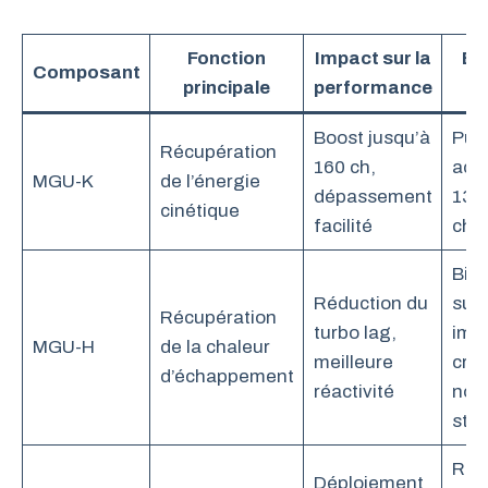
Fonction
Impact sur la
Év
Composant
principale
performance
Boost jusqu’à
Pui
Récupération
160 ch,
acc
MGU-K
de l’énergie
dépassement
130
cinétique
facilité
ch
Bien
Réduction du
sup
Récupération
turbo lag,
imp
MGU-H
de la chaleur
meilleure
créa
d’échappement
réactivité
nou
stra
Réd
Déploiement