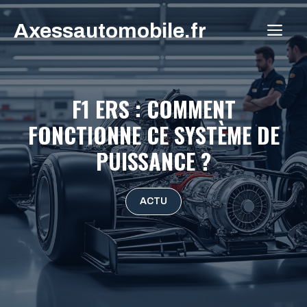
Aller
Axessautomobile.fr
au
ME
contenu
F1 ERS : COMMENT
FONCTIONNE CE SYSTÈME DE
PUISSANCE ?
ACTU