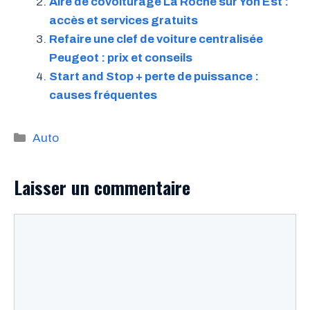
Aire de covoiturage La Roche sur Yon Est :
accès et services gratuits
Refaire une clef de voiture centralisée
Peugeot : prix et conseils
Start and Stop + perte de puissance :
causes fréquentes
Catégories
Auto
Laisser un commentaire
Commentaire