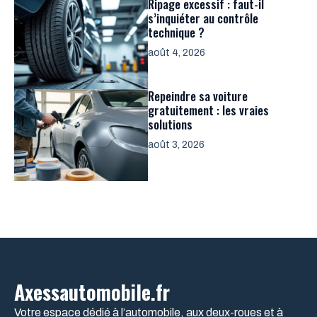
Ripage excessif : faut-il
s’inquiéter au contrôle
technique ?
août 4, 2026
Repeindre sa voiture
gratuitement : les vraies
solutions
août 3, 2026
Axessautomobile.fr
Votre espace dédié à l’automobile, aux deux-roues et à