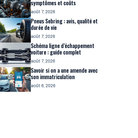
symptômes et coûts
août 7, 2026
Pneus Sebring : avis, qualité et
durée de vie
août 7, 2026
Schéma ligne d’échappement
voiture : guide complet
août 7, 2026
Savoir si on a une amende avec
son immatriculation
août 6, 2026