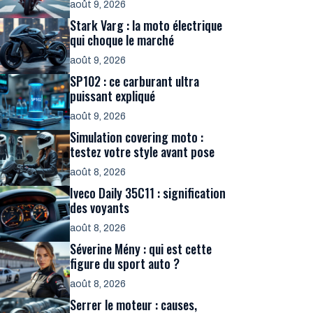
août 9, 2026
Stark Varg : la moto électrique
qui choque le marché
août 9, 2026
SP102 : ce carburant ultra
puissant expliqué
août 9, 2026
Simulation covering moto :
testez votre style avant pose
août 8, 2026
Iveco Daily 35C11 : signification
des voyants
août 8, 2026
Séverine Mény : qui est cette
figure du sport auto ?
août 8, 2026
Serrer le moteur : causes,