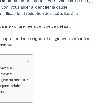
d’immédiatement stopper votre véhicule ou non ;
vont vous aider à identifier la cause ;
, efficacité et réduction des coûts liés à la
panne voiture liée à ce type de défaut.
appréhender ce signal et d’agir avec sérénité et
essante.
 moteur »
ement ?
igine du défaut ?
sques induits
les
r